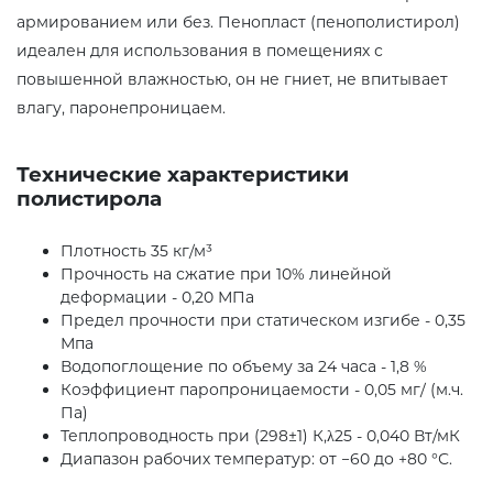
армированием или без. Пенопласт (пенополистирол)
идеален для использования в помещениях с
повышенной влажностью, он не гниет, не впитывает
влагу, паронепроницаем.
Технические характеристики
полистирола
Плотность 35 кг/м³
Прочность на сжатие при 10% линейной
деформации - 0,20 МПа
Предел прочности при статическом изгибе - 0,35
Мпа
Водопоглощение по объему за 24 часа - 1,8 %
Коэффициент паропроницаемости - 0,05 мг/ (м.ч.
Па)
Теплопроводность при (298±1) К,λ25 - 0,040 Вт/мК
Диапазон рабочих температур: от −60 до +80 °С.