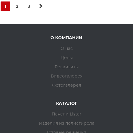
1
2
3
О КОМПАНИИ
О нас
Цены
Реквизиты
Видеогалерея
Фотогалерея
КАТАЛОГ
Панели Listar
Изделия из полистирола
Готовые решения